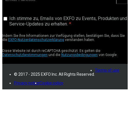
anford
Ich stimme zu, Emails von EXFO zu Events, Produkten und
Service-Updates zu erhalten.
Indem Sie Ihre Informationen zur Verfügung stellen, bestätigen Sie, dass Sie
die
EXFO-Nutzerdatenschutzerklärung
verstanden haben.
Diese Website ist durch reCAPTCHA geschützt. Es gelten die
Datenschutzbestimmungen
und die
Nutzungsbedingungen
von Google.
Terms of use
© 2017 - 2025 EXFO Inc. All Rights Reserved.
Privacy notice
Cookie policy