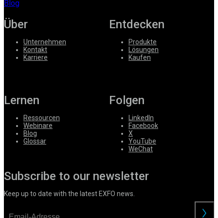
Blog
Über
Entdecken
Unternehmen
Produkte
Kontakt
Lösungen
Karriere
Kaufen
Lernen
Folgen
Ressourcen
LinkedIn
Webinare
Facebook
Blog
X
Glossar
YouTube
WeChat
Subscribe to our newsletter
Keep up to date with the latest EXFO news.