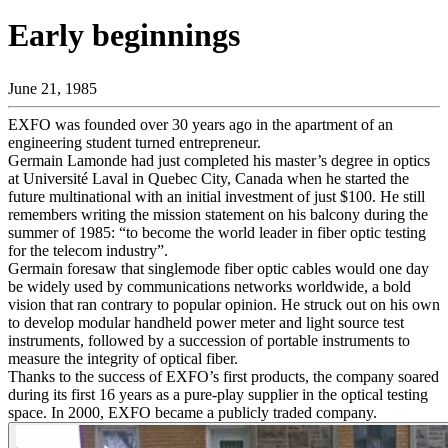
Early beginnings
Produkte
Lösungen
Support
June 21, 1985
Services
EXFO was founded over 30 years ago in the apartment of an
Kaufen
engineering student turned entrepreneur.
Ressourcen
Germain Lamonde had just completed his master’s degree in optics
Kontakt
at Université Laval in Quebec City, Canada when he started the
Register
Login
future multinational with an initial investment of just $100. He still
remembers writing the mission statement on his balcony during the
summer of 1985: “to become the world leader in fiber optic testing
Corporate
for the telecom industry”.
Germain foresaw that singlemode fiber optic cables would one day
Careers
be widely used by communications networks worldwide, a bold
vision that ran contrary to popular opinion. He struck out on his own
Partners
to develop modular handheld power meter and light source test
instruments, followed by a succession of portable instruments to
Suppliers
measure the integrity of optical fiber.
Thanks to the success of EXFO’s first products, the company soared
during its first 16 years as a pure-play supplier in the optical testing
space. In 2000, EXFO became a publicly traded company.