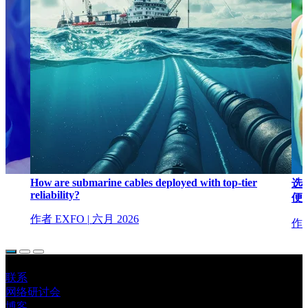
7
How are submarine cables deployed with top-tier
选
reliability?
便
作者 EXFO
|
六月 2026
作者 
联系
网络研讨会
博客