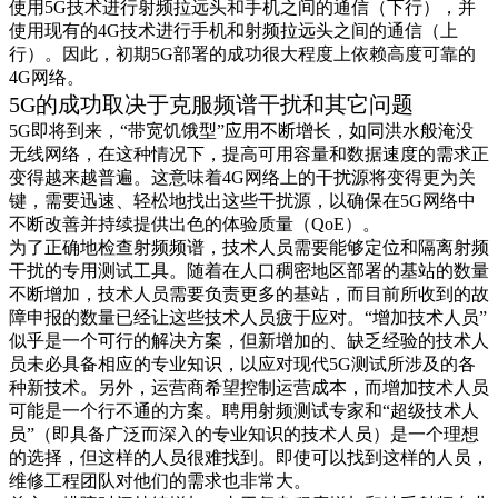
使用5G技术进行射频拉远头和手机之间的通信（下行），并
使用现有的4G技术进行手机和射频拉远头之间的通信（上
行）。因此，初期5G部署的成功很大程度上依赖高度可靠的
4G网络。
5G的成功取决于克服频谱干扰和其它问题
5G即将到来，“带宽饥饿型”应用不断增长，如同洪水般淹没
无线网络，在这种情况下，提高可用容量和数据速度的需求正
变得越来越普遍。这意味着4G网络上的干扰源将变得更为关
键，需要迅速、轻松地找出这些干扰源，以确保在5G网络中
不断改善并持续提供出色的体验质量（QoE）。
为了正确地检查射频频谱，技术人员需要能够定位和隔离射频
干扰的专用测试工具。随着在人口稠密地区部署的基站的数量
不断增加，技术人员需要负责更多的基站，而目前所收到的故
障申报的数量已经让这些技术人员疲于应对。“增加技术人员”
似乎是一个可行的解决方案，但新增加的、缺乏经验的技术人
员未必具备相应的专业知识，以应对现代5G测试所涉及的各
种新技术。另外，运营商希望控制运营成本，而增加技术人员
可能是一个行不通的方案。聘用射频测试专家和“超级技术人
员”（即具备广泛而深入的专业知识的技术人员）是一个理想
的选择，但这样的人员很难找到。即使可以找到这样的人员，
维修工程团队对他们的需求也非常大。