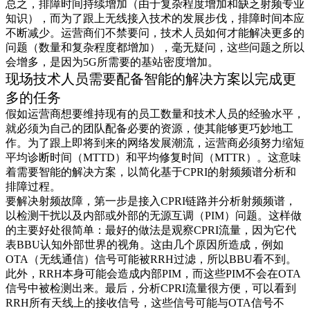
总之，排障时间持续增加（由于复杂程度增加和缺乏射频专业
知识），而为了跟上无线接入技术的发展步伐，排障时间本应
不断减少。运营商们不禁要问，技术人员如何才能解决更多的
问题（数量和复杂程度都增加），毫无疑问，这些问题之所以
会增多，是因为5G所需要的基站密度增加。
现场技术人员需要配备智能的解决方案以完成更
多的任务
假如运营商想要维持现有的员工数量和技术人员的经验水平，
就必须为自己的团队配备必要的资源，使其能够更巧妙地工
作。为了跟上即将到来的网络发展潮流，运营商必须努力缩短
平均诊断时间（MTTD）和平均修复时间（MTTR）。这意味
着需要智能的解决方案，以简化基于CPRI的射频频谱分析和
排障过程。
要解决射频故障，第一步是接入CPRI链路并分析射频频谱，
以检测干扰以及内部或外部的无源互调（PIM）问题。这样做
的主要好处很简单：最好的做法是观察CPRI流量，因为它代
表BBU认知外部世界的视角。这由几个原因所造成，例如
OTA（无线通信）信号可能被RRH过滤，所以BBU看不到。
此外，RRH本身可能会造成内部PIM，而这些PIM不会在OTA
信号中被检测出来。最后，分析CPRI流量很方便，可以看到
RRH所有天线上的接收信号，这些信号可能与OTA信号不