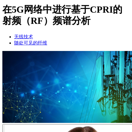
品
在5G网络中进行基于CPRI的
解
射频（RF）频谱分析
决
方
案
无线技术
随处可见的纤维
支
持
服
务
如
何
购
买
资
源
联