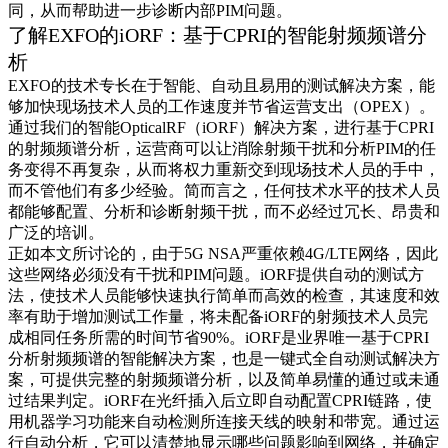
同，从而帮助进一步诊断内部PIM问题。
了解EXFO的iORF：基于CPRI的智能射频频谱分
析
EXFO的技术专长在于智能、自动且易用的测试解决方案，能
够加快现场技术人员的工作速度并节省运营支出（OPEX）。
通过我们的智能OpticalRF（iORF）解决方案，进行基于CPRI
的射频频谱分析，运营商可以让消除射频干扰和分析PIM的任
务变得不再复杂，从而将权力重新交到现场技术人员的手中，
而不管他们有多少经验。简而言之，任何技术水平的技术人员
都能够配置、分析和诊断射频干扰，而不必经过冗长、昂贵和
广泛的培训。
正如本文所讨论的，由于5G NSA严重依赖4G/LTE网络，因此
这些网络必须没有干扰和PIM问题。iORF提供自动的测试方
法，使技术人员能够快速执行简单而高效的检查，其速度和效
率有助于增加测试工作量，将未配备iORF的射频技术人员完
成相同任务所需的时间节省90%。iORF是业界唯一基于CPRI
分析射频频谱的智能解决方案，也是一键式全自动测试解决方
案，可提供完整的射频频谱分析，以及简单易懂的通过或未通
过结果判定。iORF在光纤插入后立即自动配置CPRI链路，使
用机器学习功能来自动检测所连接天线的映射和带宽。通过运
行自动分析，它可以清楚地显示哪些问题影响到网络，并确定