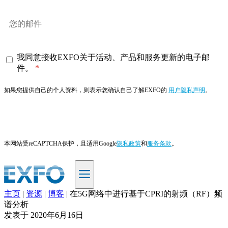
我同意接收EXFO关于活动、产品和服务更新的电子邮
件。
如果您提供自己的个人资料，则表示您确认自己了解EXFO的
用户隐私声明
。
订阅
本网站受reCAPTCHA保护，且适用Google
隐私政策
和
服务条款
。
主页
|
资源
|
博客
|
在5G网络中进行基于CPRI的射频（RF）频
ZH
谱分析
发表于
2020年6月16日
产