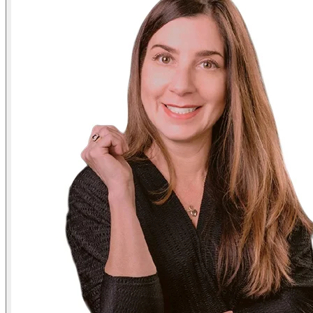
系
注
登
册
录
公
司
招
聘
启
事
合
作
伙
伴
供
应
商