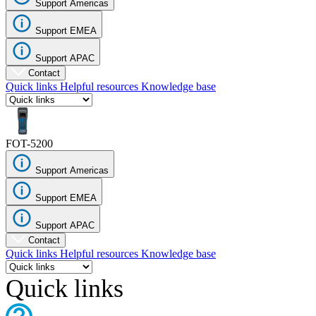
Support Americas
Corporate
Support EMEA
Careers
Support APAC
Partners
Contact
Quick links
Helpful resources
Knowledge base
Suppliers
FOT-5200
Support Americas
Support EMEA
Support APAC
Contact
Quick links
Helpful resources
Knowledge base
Quick links