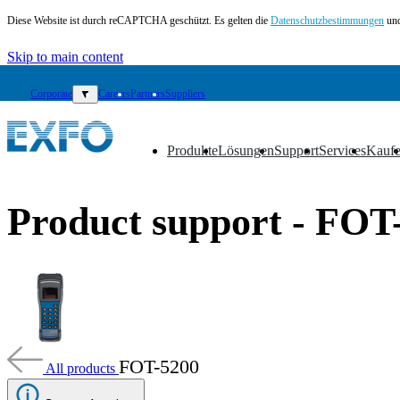
Diese Website ist durch reCAPTCHA geschützt. Es gelten die
Datenschutzbestimmungen
und
Skip to main content
Corporate
▼
Careers
Partners
Suppliers
Produkte
Lösungen
Support
Services
Kauf
▼
▼
▼
▼
▼
DE
Product support - FOT
Produkte
Lösungen
Support
Services
Kaufen
Ressourcen
Kontakt
FOT-5200
All products
Register
Login