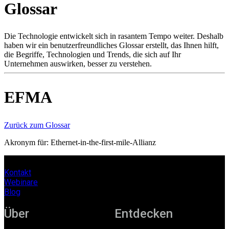
Glossar
Produkte
Lösungen
Support
Die Technologie entwickelt sich in rasantem Tempo weiter. Deshalb
Services
haben wir ein benutzerfreundliches Glossar erstellt, das Ihnen hilft,
die Begriffe, Technologien und Trends, die sich auf Ihr
Kaufen
Unternehmen auswirken, besser zu verstehen.
Ressourcen
Kontakt
Register
Anmeldung
EFMA
Unternehmen
Zurück zum Glossar
Karriere
Akronym für: Ethernet-in-the-first-mile-Allianz
Partner
Suppliers
Kontakt
Webinare
Blog
Über
Entdecken