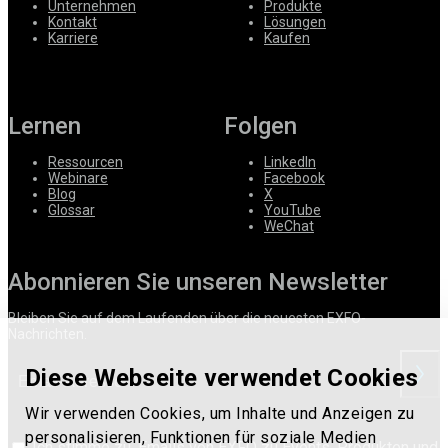
Unternehmen
Produkte
Kontakt
Lösungen
Karriere
Kaufen
Lernen
Folgen
Ressourcen
LinkedIn
Webinare
Facebook
Blog
X
Glossar
YouTube
WeChat
Abonnieren Sie unseren Newsletter
Bleiben Sie auf dem Laufenden über die neuesten EXFO-
Nachrichten.
Diese Webseite verwendet Cookies
anford
Wir verwenden Cookies, um Inhalte und Anzeigen zu
personalisieren, Funktionen für soziale Medien
Ich stimme zu, Emails von EXFO zu Events, Produkten und