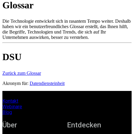
Glossar
Produkte
Lösungen
Support
Die Technologie entwickelt sich in rasantem Tempo weiter. Deshalb
Services
haben wir ein benutzerfreundliches Glossar erstellt, das Ihnen hilft,
die Begriffe, Technologien und Trends, die sich auf Ihr
Kaufen
Unternehmen auswirken, besser zu verstehen.
Ressourcen
Kontakt
Register
Anmeldung
DSU
Unternehmen
Zurück zum Glossar
Karriere
Akronym für:
Datendiensteinheit
Partner
Suppliers
Kontakt
Webinare
Blog
Über
Entdecken