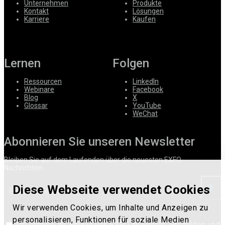
Unternehmen
Produkte
Kontakt
Lösungen
Karriere
Kaufen
Lernen
Folgen
Ressourcen
LinkedIn
Webinare
Facebook
Blog
X
Glossar
YouTube
WeChat
Abonnieren Sie unseren Newsletter
Bleiben Sie auf dem Laufenden über die neuesten EXFO-
Nachrichten.
Diese Webseite verwendet Cookies
anford
Wir verwenden Cookies, um Inhalte und Anzeigen zu
personalisieren, Funktionen für soziale Medien
Ich stimme zu, Emails von EXFO zu Events, Produkten und