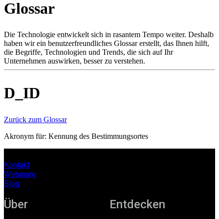
Glossar
Produkte
Lösungen
Support
Die Technologie entwickelt sich in rasantem Tempo weiter. Deshalb
Services
haben wir ein benutzerfreundliches Glossar erstellt, das Ihnen hilft,
die Begriffe, Technologien und Trends, die sich auf Ihr
Kaufen
Unternehmen auswirken, besser zu verstehen.
Ressourcen
Kontakt
Register
Anmeldung
D_ID
Unternehmen
Zurück zum Glossar
Karriere
Akronym für: Kennung des Bestimmungsortes
Partner
Suppliers
Kontakt
Webinare
Blog
Über
Entdecken