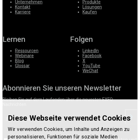
Unternehmen
Produkte
Kontakt
Lösungen
Karriere
Kaufen
Lernen
Folgen
Ressourcen
LinkedIn
Webinare
Facebook
Blog
X
Glossar
YouTube
WeChat
Abonnieren Sie unseren Newsletter
Bleiben Sie auf dem Laufenden über die neuesten EXFO-
Nachrichten.
Diese Webseite verwendet Cookies
anford
Wir verwenden Cookies, um Inhalte und Anzeigen zu
personalisieren, Funktionen für soziale Medien
Ich stimme zu, Emails von EXFO zu Events, Produkten und