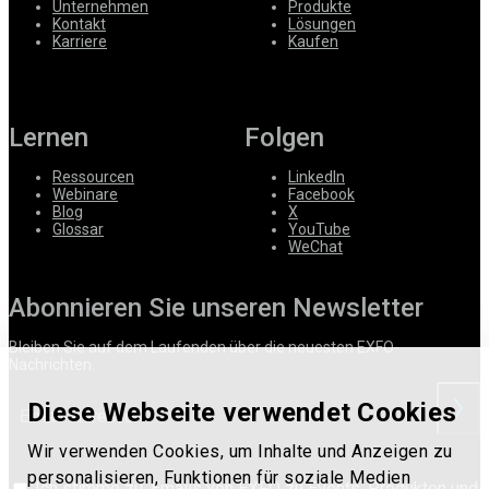
Unternehmen
Produkte
Kontakt
Lösungen
Karriere
Kaufen
Lernen
Folgen
Ressourcen
LinkedIn
Webinare
Facebook
Blog
X
Glossar
YouTube
WeChat
Abonnieren Sie unseren Newsletter
Bleiben Sie auf dem Laufenden über die neuesten EXFO-
Nachrichten.
Diese Webseite verwendet Cookies
anford
Wir verwenden Cookies, um Inhalte und Anzeigen zu
personalisieren, Funktionen für soziale Medien
Ich stimme zu, Emails von EXFO zu Events, Produkten und