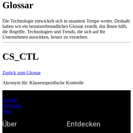
Glossar
Produkte
Lösungen
Support
Die Technologie entwickelt sich in rasantem Tempo weiter. Deshalb
Services
haben wir ein benutzerfreundliches Glossar erstellt, das Ihnen hilft,
die Begriffe, Technologien und Trends, die sich auf Ihr
Kaufen
Unternehmen auswirken, besser zu verstehen.
Ressourcen
Kontakt
Register
Anmeldung
CS_CTL
Unternehmen
Zurück zum Glossar
Karriere
Akronym für: Klassenspezifische Kontrolle
Partner
Suppliers
Kontakt
Webinare
Blog
Über
Entdecken