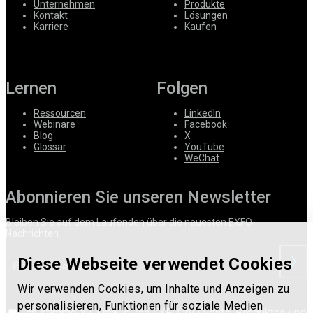
Unternehmen
Produkte
Kontakt
Lösungen
Karriere
Kaufen
Lernen
Folgen
Ressourcen
LinkedIn
Webinare
Facebook
Blog
X
Glossar
YouTube
WeChat
Abonnieren Sie unseren Newsletter
Bleiben Sie auf dem Laufenden über die neuesten EXFO-
Nachrichten.
Diese Webseite verwendet Cookies
anford
Wir verwenden Cookies, um Inhalte und Anzeigen zu
personalisieren, Funktionen für soziale Medien
Ich stimme zu, Emails von EXFO zu Events, Produkten und