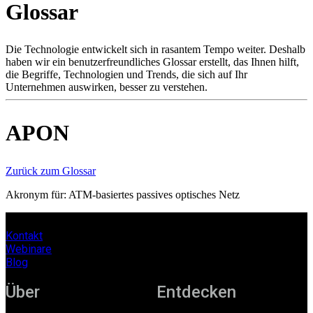
Glossar
Produkte
Lösungen
Support
Die Technologie entwickelt sich in rasantem Tempo weiter. Deshalb
Services
haben wir ein benutzerfreundliches Glossar erstellt, das Ihnen hilft,
die Begriffe, Technologien und Trends, die sich auf Ihr
Kaufen
Unternehmen auswirken, besser zu verstehen.
Ressourcen
Kontakt
Register
Anmeldung
APON
Unternehmen
Zurück zum Glossar
Karriere
Akronym für: ATM-basiertes passives optisches Netz
Partner
Suppliers
Kontakt
Webinare
Blog
Über
Entdecken