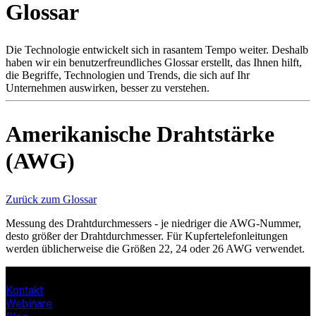
Glossar
Produkte
Lösungen
Support
Die Technologie entwickelt sich in rasantem Tempo weiter. Deshalb
Services
haben wir ein benutzerfreundliches Glossar erstellt, das Ihnen hilft,
die Begriffe, Technologien und Trends, die sich auf Ihr
Kaufen
Unternehmen auswirken, besser zu verstehen.
Ressourcen
Kontakt
Register
Anmeldung
Amerikanische Drahtstärke
(AWG)
Unternehmen
Karriere
Zurück zum Glossar
Partner
Messung des Drahtdurchmessers - je niedriger die AWG-Nummer,
Suppliers
desto größer der Drahtdurchmesser. Für Kupfertelefonleitungen
werden üblicherweise die Größen 22, 24 oder 26 AWG verwendet.
Kontakt
Webinare