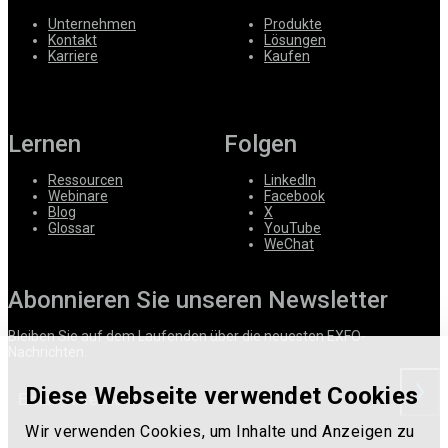
Unternehmen
Produkte
Kontakt
Lösungen
Karriere
Kaufen
Lernen
Folgen
Ressourcen
LinkedIn
Webinare
Facebook
Blog
X
Glossar
YouTube
WeChat
Abonnieren Sie unseren Newsletter
Bleiben Sie auf dem Laufenden über die neuesten EXFO-
Nachrichten.
Diese Webseite verwendet Cookies
anford
Wir verwenden Cookies, um Inhalte und Anzeigen zu