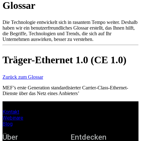
Glossar
Produkte
Lösungen
Support
Die Technologie entwickelt sich in rasantem Tempo weiter. Deshalb
Services
haben wir ein benutzerfreundliches Glossar erstellt, das Ihnen hilft,
die Begriffe, Technologien und Trends, die sich auf Ihr
Kaufen
Unternehmen auswirken, besser zu verstehen.
Ressourcen
Kontakt
Register
Anmeldung
Träger-Ethernet 1.0 (CE 1.0)
Unternehmen
Zurück zum Glossar
Karriere
MEF’s erste Generation standardisierter Carrier-Class-Ethernet-
Dienste über das Netz eines Anbieters’
Partner
Suppliers
Kontakt
Webinare
Blog
Über
Entdecken