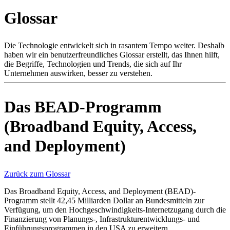
Produkte
Glossar
Lösungen
Support
Services
Die Technologie entwickelt sich in rasantem Tempo weiter. Deshalb
haben wir ein benutzerfreundliches Glossar erstellt, das Ihnen hilft,
Kaufen
die Begriffe, Technologien und Trends, die sich auf Ihr
Ressourcen
Unternehmen auswirken, besser zu verstehen.
Kontakt
Register
Anmeldung
Das BEAD-Programm
Unternehmen
(Broadband Equity, Access,
Karriere
and Deployment)
Partner
Suppliers
Zurück zum Glossar
Das Broadband Equity, Access, and Deployment (BEAD)-
Programm stellt 42,45 Milliarden Dollar an Bundesmitteln zur
Verfügung, um den Hochgeschwindigkeits-Internetzugang durch die
Finanzierung von Planungs-, Infrastrukturentwicklungs- und
Einführungsprogrammen in den USA zu erweitern.