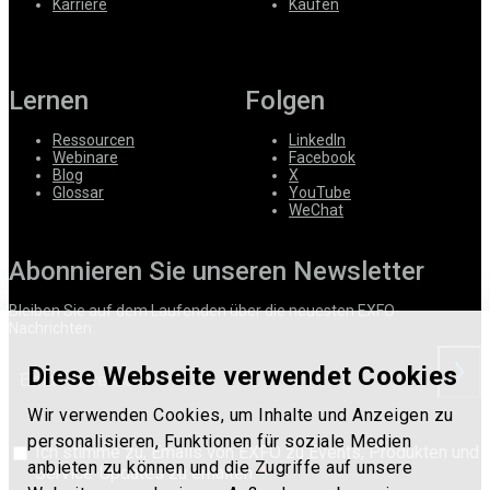
Karriere
Kaufen
Lernen
Folgen
Ressourcen
LinkedIn
Webinare
Facebook
Blog
X
Glossar
YouTube
WeChat
Abonnieren Sie unseren Newsletter
Bleiben Sie auf dem Laufenden über die neuesten EXFO-
Nachrichten.
Diese Webseite verwendet Cookies
anford
Wir verwenden Cookies, um Inhalte und Anzeigen zu
personalisieren, Funktionen für soziale Medien
Ich stimme zu, Emails von EXFO zu Events, Produkten und
anbieten zu können und die Zugriffe auf unsere
Service-Updates zu erhalten.