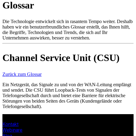
Glossar
Produkte
Lösungen
Support
Die Technologie entwickelt sich in rasantem Tempo weiter. Deshalb
Services
haben wir ein benutzerfreundliches Glossar erstellt, das Ihnen hilft,
die Begriffe, Technologien und Trends, die sich auf Ihr
Kaufen
Unternehmen auswirken, besser zu verstehen.
Ressourcen
Kontakt
Register
Anmeldung
Channel Service Unit (CSU)
Unternehmen
Zurück zum Glossar
Karriere
Ein Netzgerät, das Signale zu und von der WAN-Leitung empfängt
und sendet. Die CSU führt Loopback-Tests von Signalen der
Partner
Telefongesellschaft durch und bietet eine Barriere für elektrische
Suppliers
Störungen von beiden Seiten des Geräts (Kundengelände oder
Telefongesellschaft).
Kontakt
Webinare
Blog