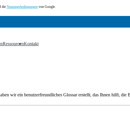
 die
Nutzungsbedingungen
von Google.
en
Ressourcen
Kontakt
▼
▼
en wir ein benutzerfreundliches Glossar erstellt, das Ihnen hilft, die