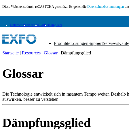
Diese Website ist durch reCAPTCHA geschützt. Es gelten die
Datenschutzbestimmungen
und
Unternehmen
Karriere
Partner
Suppliers
Produkte
Lösungen
Support
Services
Kauf
▼
▼
▼
▼
▼
Startseite
|
Resources
|
Glossar
|
Dämpfungsglied
DE
Glossar
Produkte
Lösungen
Support
Services
Die Technologie entwickelt sich in rasantem Tempo weiter. Deshalb hab
Kaufen
auswirken, besser zu verstehen.
Ressourcen
Kontakt
Register
Anmeldung
Dämpfungsglied