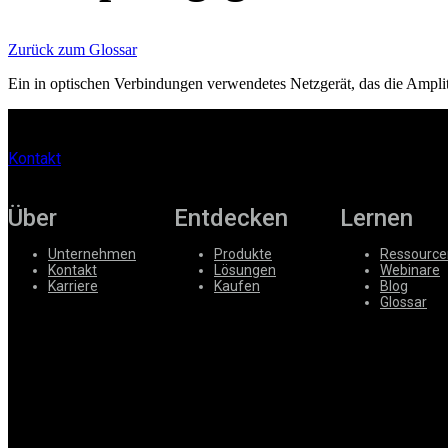
Unternehmen
Karriere
Zurück zum Glossar
Partner
Ein in optischen Verbindungen verwendetes Netzgerät, das die Amplit
Suppliers
Kontakt
Über
Entdecken
Lernen
Unternehmen
Produkte
Ressource
Kontakt
Lösungen
Webinare
Karriere
Kaufen
Blog
Glossar