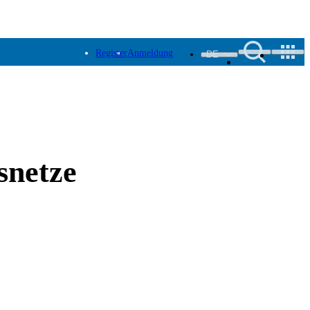
Register
Anmeldung
DE
snetze