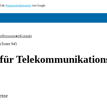
 die
Nutzungsbedingungen
von Google.
en
Ressourcen
Kontakt
▼
▼
Tester 945
für Telekommunikation
etze