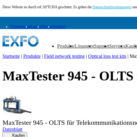
Diese Website ist durch reCAPTCHA geschützt. Es gelten die
Datenschutzbestimmungen
und
Unternehmen
Karriere
Partner
Suppliers
Produkte
Lösungen
Support
Services
Kauf
▼
▼
▼
▼
▼
Startseite
|
Produkte
|
Field network testing
|
Optical loss test kits
|
Max
DE
MaxTester 945 - OLTS 
Produkte
Lösungen
Support
Services
Kaufen
Ressourcen
Kontakt
MaxTester 945 - OLTS für Telekommunikationsn
Register
Anmeldung
Datenblatt
Kaufen