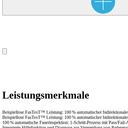
Leistungsmerkmale
Beispiellose FasTesT™ Leistung: 100 % automatischer bidirektionaler
Beispiellose FasTesT™ Leistung: 100 % automatischer bidirektionaler
100 % automatische Faserinspektion: 1-Schritt-Prozess mit Pass/Fail
Integrierte Hilfefunktion und Diagnose zur Vermeidung von Referenz