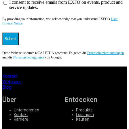
I consent to receive emails from EXFO on events, product and
service updates.
By providing your information, you acknowledge that you understand EXFO’s
User
Privacy Notice
.
Submit
Diese Website ist durch reCAPTCHA geschützt. Es gelten die
Datenschutzbestimmungen
und die
Nutzungsbedingungen
von Google.
Kontakt
Webinare
Blog
Über
Entdecken
Unternehmen
Produkte
Kontakt
Lösungen
Karriere
Kaufen