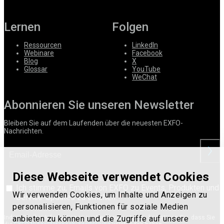
Lernen
Folgen
Ressourcen
LinkedIn
Webinare
Facebook
Blog
X
Glossar
YouTube
WeChat
Abonnieren Sie unseren Newsletter
Bleiben Sie auf dem Laufenden über die neuesten EXFO-
Nachrichten.
anford
Diese Webseite verwendet Cookies
Ich stimme zu, Emails von EXFO zu Events, Produkten und
Wir verwenden Cookies, um Inhalte und Anzeigen zu
Service-Updates zu erhalten.
personalisieren, Funktionen für soziale Medien
anbieten zu können und die Zugriffe auf unsere
Indem Sie Ihre Informationen zur Verfügung stellen, bestätigen Sie, dass Sie