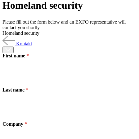
Homeland security
Produkte
Lösungen
Support
Please fill out the form below and an EXFO representative will
Services
contact you shortly.
Homeland security
Kaufen
Ressourcen
Kontakt
Kontakt
Register
Anmeldung
First name
Unternehmen
Karriere
Last name
Partner
Suppliers
Company