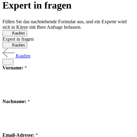
Expert in fragen
Produkte
Lösungen
Support
Füllen Sie das nachstehende Formular aus, und ein Experte wird
Services
sich in Kürze mit Ihrer Anfrage befassen.
Kaufen
Kaufen
Expert in fragen
Ressourcen
Kaufen
Kontakt
Register
Anmeldung
Kaufen
Vorname:
Unternehmen
Karriere
Partner
Suppliers
Nachname:
Email-Adresse: