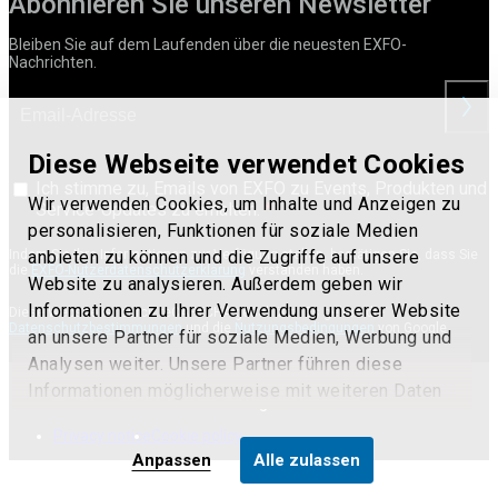
Abonnieren Sie unseren Newsletter
Bleiben Sie auf dem Laufenden über die neuesten EXFO-
Nachrichten.
anford
Diese Webseite verwendet Cookies
Ich stimme zu, Emails von EXFO zu Events, Produkten und
Wir verwenden Cookies, um Inhalte und Anzeigen zu
Service-Updates zu erhalten.
personalisieren, Funktionen für soziale Medien
anbieten zu können und die Zugriffe auf unsere
Indem Sie Ihre Informationen zur Verfügung stellen, bestätigen Sie, dass Sie
die
EXFO-Nutzerdatenschutzerklärung
verstanden haben.
Website zu analysieren. Außerdem geben wir
Informationen zu Ihrer Verwendung unserer Website
Diese Website ist durch reCAPTCHA geschützt. Es gelten die
Datenschutzbestimmungen
und die
Nutzungsbedingungen
von Google.
an unsere Partner für soziale Medien, Werbung und
Analysen weiter. Unsere Partner führen diese
Terms of use
Informationen möglicherweise mit weiteren Daten
© 2017 - 2025 EXFO Inc. All Rights Reserved.
zusammen, die Sie ihnen bereitgestellt haben oder
Privacy notice
Cookie policy
die sie im Rahmen Ihrer Nutzung der Dienste
Anpassen
Alle zulassen
gesammelt haben.