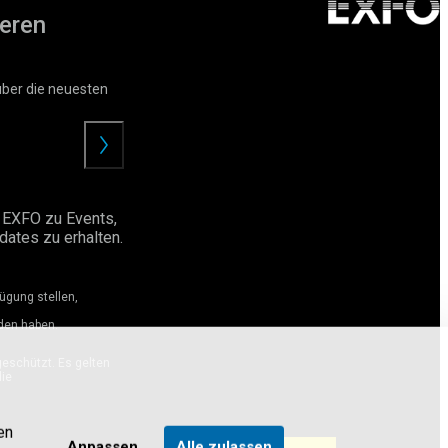
eren
über die neuesten
Angebot
anfordern
 EXFO zu Events,
ates zu erhalten.
ügung stellen,
den haben.
eschützt. Es gelten
ie
en
Anpassen
Alle zulassen