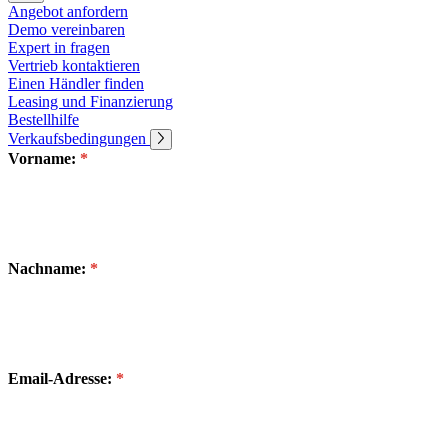
Unternehmen
Angebot anfordern
Demo vereinbaren
Karriere
Expert in fragen
Vertrieb kontaktieren
Partner
Einen Händler finden
Leasing und Finanzierung
Suppliers
Bestellhilfe
Verkaufsbedingungen
Vorname:
Nachname:
Email-Adresse: