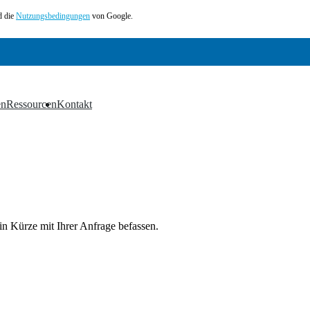
 die
Nutzungsbedingungen
von Google.
en
Ressourcen
Kontakt
▼
▼
in Kürze mit Ihrer Anfrage befassen.