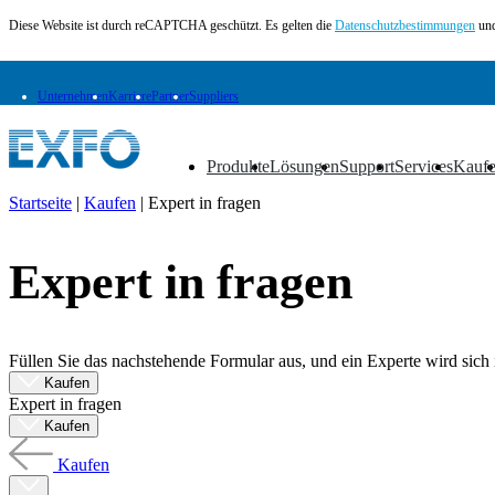
Diese Website ist durch reCAPTCHA geschützt. Es gelten die
Datenschutzbestimmungen
und
Unternehmen
Karriere
Partner
Suppliers
Produkte
Lösungen
Support
Services
Kauf
▼
▼
▼
▼
▼
Startseite
|
Kaufen
|
Expert in fragen
DE
Expert in fragen
Produkte
Lösungen
Support
Services
Füllen Sie das nachstehende Formular aus, und ein Experte wird sich 
Kaufen
Kaufen
Ressourcen
Expert in fragen
Kontakt
Kaufen
Register
Anmeldung
Kaufen