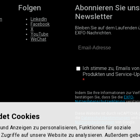
Folgen
Abonnieren Sie uns
Newsletter
n
LinkedIn
Facebook
Bleiben Sie auf dem Laufenden 
X
EXFO-Nachrichten.
YouTube
WeChat
Ich stimme zu, Emails von
Produkten und Service-Upd
Indem Sie Ihre Informationen zur Verf
bestätigen Sie, dass Sie die
EXFO-
Nutzerdatenschutzerklärung
verstan
Diese Website ist durch reCAPTCHA g
det Cookies
die
Datenschutzbestimmungen
und d
Nutzungsbedingungen
von Google.
und Anzeigen zu personalisieren, Funktionen für soziale
 Zugriffe auf unsere Website zu analysieren. Außerdem geb