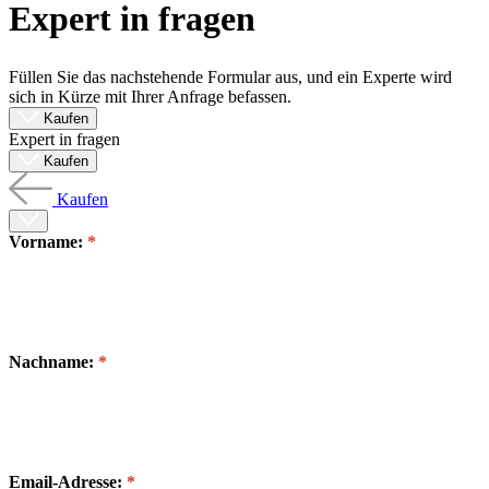
Expert in fragen
Produkte
Lösungen
Support
Füllen Sie das nachstehende Formular aus, und ein Experte wird
Services
sich in Kürze mit Ihrer Anfrage befassen.
Kaufen
Kaufen
Expert in fragen
Ressourcen
Kaufen
Kontakt
Register
Anmeldung
Kaufen
Vorname:
Unternehmen
Karriere
Partner
Suppliers
Nachname:
Email-Adresse: