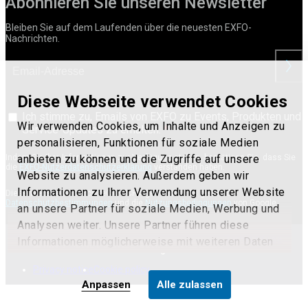
Abonnieren Sie unseren Newsletter
Bleiben Sie auf dem Laufenden über die neuesten EXFO-
Nachrichten.
anford
Diese Webseite verwendet Cookies
Ich stimme zu, Emails von EXFO zu Events, Produkten und
Wir verwenden Cookies, um Inhalte und Anzeigen zu
Service-Updates zu erhalten.
personalisieren, Funktionen für soziale Medien
anbieten zu können und die Zugriffe auf unsere
Indem Sie Ihre Informationen zur Verfügung stellen, bestätigen Sie, dass Sie
die
EXFO-Nutzerdatenschutzerklärung
verstanden haben.
Website zu analysieren. Außerdem geben wir
Informationen zu Ihrer Verwendung unserer Website
Diese Website ist durch reCAPTCHA geschützt. Es gelten die
Datenschutzbestimmungen
und die
Nutzungsbedingungen
von Google.
an unsere Partner für soziale Medien, Werbung und
Analysen weiter. Unsere Partner führen diese
Terms of use
Informationen möglicherweise mit weiteren Daten
© 2017 - 2025 EXFO Inc. All Rights Reserved.
zusammen, die Sie ihnen bereitgestellt haben oder
Privacy notice
Cookie policy
die sie im Rahmen Ihrer Nutzung der Dienste
Anpassen
Alle zulassen
gesammelt haben.