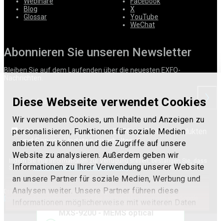
Webinare
Facebook
Blog
X
Glossar
YouTube
WeChat
Abonnieren Sie unseren Newsletter
Bleiben Sie auf dem Laufenden über die neuesten EXFO-
Nachrichten.
Diese Webseite verwendet Cookies
anfor
Wir verwenden Cookies, um Inhalte und Anzeigen zu
Ich stimme zu, Emails von EXFO zu Events, Produkten
personalisieren, Funktionen für soziale Medien
und Service-Updates zu erhalten.
anbieten zu können und die Zugriffe auf unsere
Website zu analysieren. Außerdem geben wir
Indem Sie Ihre Informationen zur Verfügung stellen, bestätigen Sie, dass
Informationen zu Ihrer Verwendung unserer Website
Sie die
EXFO-Nutzerdatenschutzerklärung
verstanden haben.
an unsere Partner für soziale Medien, Werbung und
Analysen weiter. Unsere Partner führen diese
Diese Website ist durch reCAPTCHA geschützt. Es gelten die
Datenschutzbestimmungen
und die
Nutzungsbedingungen
von Google.
Informationen möglicherweise mit weiteren Daten
MXS-9200 - MEMS optical
zusammen, die Sie ihnen bereitgestellt haben oder