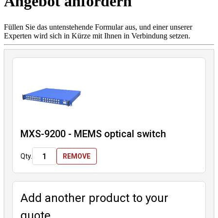
Angebot anfordern
Produkte
Lösungen
Support
Füllen Sie das untenstehende Formular aus, und einer unserer
Services
Experten wird sich in Kürze mit Ihnen in Verbindung setzen.
Kaufen
Ressourcen
Kontakt
Register
Anmeldung
Unternehmen
Karriere
MXS-9200 - MEMS optical switch
Partner
Suppliers
Qty.
REMOVE
Add another product to your
quote