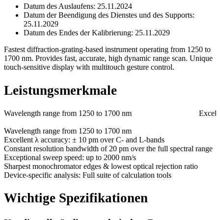
Datum des Auslaufens:
25.11.2024
Datum der Beendigung des Dienstes und des Supports:
25.11.2029
Datum des Endes der Kalibrierung:
25.11.2029
Fastest diffraction-grating-based instrument operating from 1250 to
1700 nm. Provides fast, accurate, high dynamic range scan. Unique
touch-sensitive display with multitouch gesture control.
Leistungsmerkmale
Wavelength range from 1250 to 1700 nm
Excell
Wavelength range from 1250 to 1700 nm
Excellent λ accuracy: ± 10 pm over C- and L-bands
Constant resolution bandwidth of 20 pm over the full spectral range
Exceptional sweep speed: up to 2000 nm/s
Sharpest monochromator edges & lowest optical rejection ratio
Device-specific analysis: Full suite of calculation tools
Wichtige Spezifikationen