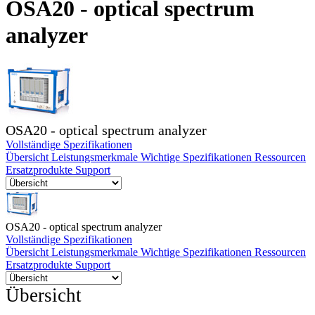
OSA20 - optical spectrum
Produkte
analyzer
Lösungen
Support
Services
Kaufen
Ressourcen
Kontakt
Register
Anmeldung
OSA20 - optical spectrum analyzer
Vollständige Spezifikationen
Übersicht
Leistungsmerkmale
Wichtige Spezifikationen
Ressourcen
Unternehmen
Ersatzprodukte
Support
Karriere
Partner
OSA20 - optical spectrum analyzer
Suppliers
Vollständige Spezifikationen
Übersicht
Leistungsmerkmale
Wichtige Spezifikationen
Ressourcen
Ersatzprodukte
Support
Übersicht