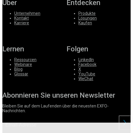
Über
Entdecken
Unternehmen
Produkte
Kontakt
Lösungen
Karriere
Kaufen
Lernen
Folgen
Ressourcen
LinkedIn
Webinare
Facebook
Blog
X
Glossar
YouTube
WeChat
Abonnieren Sie unseren Newsletter
Bleiben Sie auf dem Laufenden über die neuesten EXFO-
Nachrichten.
anford