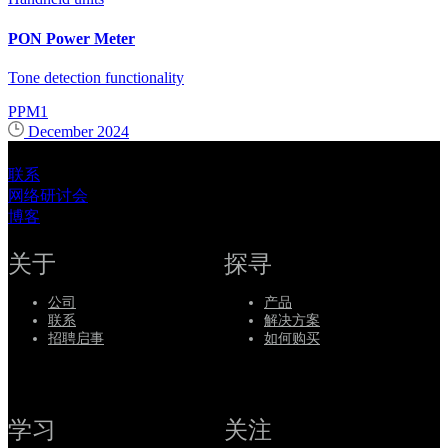
系
PON Power Meter
Register
Login
AXS
Tone detection functionality
EX1
Corporate
EX10
PPM1
FIP-200
Careers
December 2024
FIP-500
Optical Explorer
Partners
Optical Power Expert
联系
PPM1
网络研讨会
Suppliers
PXM/LXM
博客
关于
探寻
公司
产品
联系
解决方案
招聘启事
如何购买
学习
关注