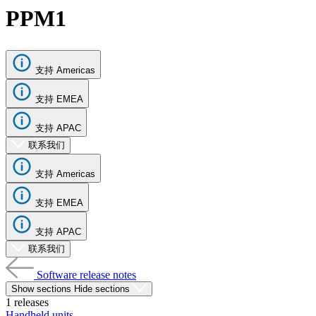
产
PPM1
品
解
决
支持 Americas
方
支持 EMEA
案
支
支持 APAC
持
联系我们
服
支持 Americas
务
如
支持 EMEA
何
支持 APAC
购
联系我们
买
资
Software release notes
Show sections
Hide sections
源
1 releases
联
Handheld units