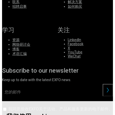
联系
解决方案
系
招聘启事
如何购买
Register
Login
Corporate
学习
关注
Careers
资源
LinkedIn
Partners
Facebook
网络研讨会
X
博客
Suppliers
YouTube
术语汇编
WeChat
Subscribe to our newsletter
Keep up to date with the latest EXFO news.
交
我同意接收EXFO关于活动、产品和服务更新的电子邮件。