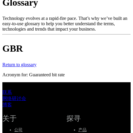
Glossary
产
品
解
Technology evolves at a rapid-fire pace. That’s why we’ve built an
easy-to-use glossary to help you better understand the terms,
决
technologies and trends that impact your business.
方
案
GBR
支
持
Return to glossary
服
务
Acronym for: Guaranteed bit rate
如
何
联系
网络研讨会
购
博客
买
资
关于
探寻
源
公司
产品
联