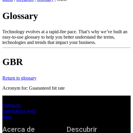
ES
Glossary
Productos
Soluciones
Asistencia
Technology evolves at a rapid-fire pace. That’s why we’ve built an
Servicios
easy-to-use glossary to help you better understand the terms,
technologies and trends that impact your business.
Cómo
comprar
Recursos
GBR
Contacto
Register
Login
Return to glossary
Corporate
Acronym for: Guaranteed bit rate
Careers
Contacto
Partners
Seminarios web
Suppliers
Blog
Acerca de
Descubrir