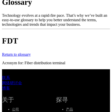
Glossary
产
品
解
Technology evolves at a rapid-fire pace. That’s why we’ve built an
easy-to-use glossary to help you better understand the terms,
决
technologies and trends that impact your business.
方
案
FDT
支
持
Return to glossary
服
务
Acronym for: Fiber distribution terminal
如
何
联系
网络研讨会
购
博客
买
资
关于
探寻
源
公司
产品
联