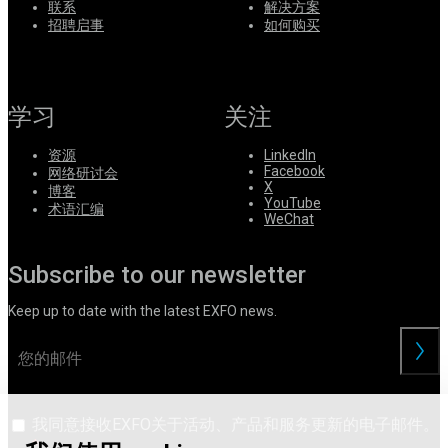
联系
解决方案
系
招聘启事
如何购买
Register
Login
Corporate
学习
关注
Careers
资源
LinkedIn
Partners
Facebook
网络研讨会
X
博客
Suppliers
YouTube
术语汇编
WeChat
Subscribe to our newsletter
Keep up to date with the latest EXFO news.
交
我同意接收EXFO关于活动、产品和服务更新的电子邮件。