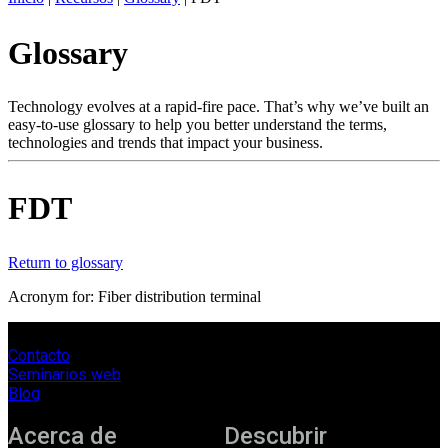
ES
Glossary
Productos
Soluciones
Asistencia
Technology evolves at a rapid-fire pace. That’s why we’ve built an
Servicios
easy-to-use glossary to help you better understand the terms,
technologies and trends that impact your business.
Cómo
comprar
Recursos
FDT
Contacto
Register
Login
Return to glossary
Corporate
Acronym for: Fiber distribution terminal
Careers
Contacto
Partners
Seminarios web
Suppliers
Blog
Acerca de
Descubrir