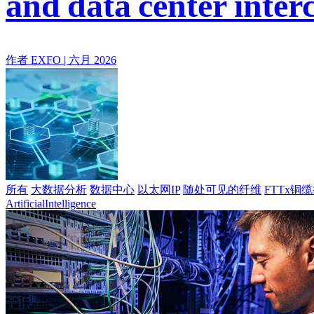
and data center inter
作者 EXFO |
六月 2026
所有
大数据分析
数据中心
以太网IP
随处可见的纤维
FTTx铜
ArtificialIntelligence