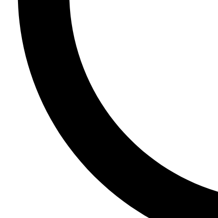
启
事
合
作
伙
伴
供
应
商