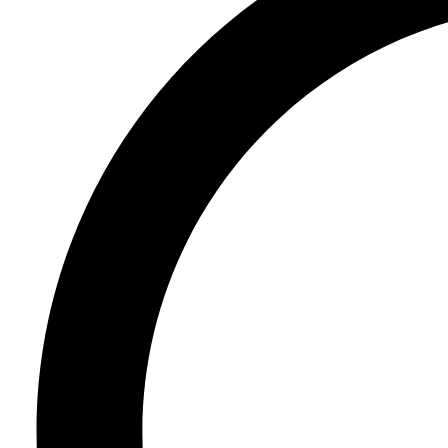
服
务
如
何
购
买
资
源
联
系
注
登
册
录
公
司
招
聘