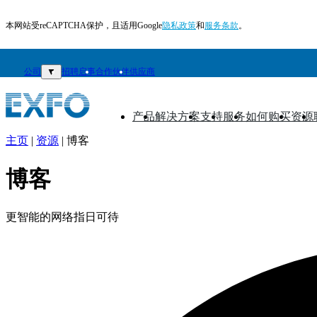
本网站受reCAPTCHA保护，且适用Google
隐私政策
和
服务条款
。
公司
▼
招聘启事
合作伙伴
供应商
产品
解决方案
支持
服务
如何购买
资源
▼
▼
▼
▼
▼
▼
主页
|
资源
|
博客
ZH
博客
产
品
更智能的网络指日可待
解
决
方
案
支
持