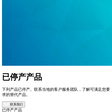
品
解
决
方
案
支
持
服
务
如
何
已停产产品
购
买
下列产品已停产。联系当地的客户服务团队，了解可满足您要
资
求的替代产品。
源
联系我们
联
已停产产品