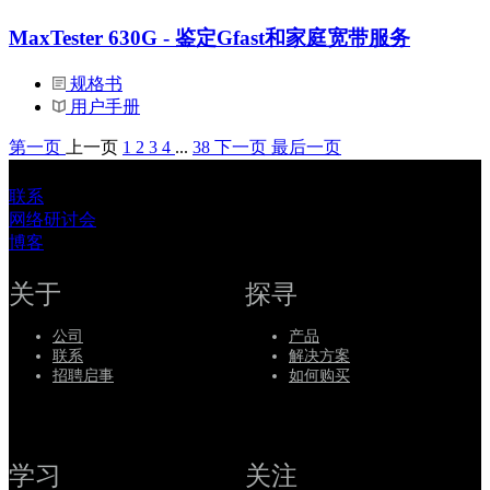
MaxTester 630G - 鉴定Gfast和家庭宽带服务
规格书
用户手册
第一页
上一页
1
2
3
4
...
38
下一页
最后一页
联系
网络研讨会
博客
关于
探寻
公司
产品
联系
解决方案
招聘启事
如何购买
学习
关注