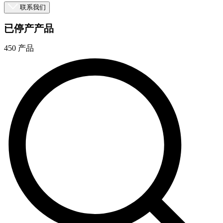
系
联系我们
注
登
册
录
已停产产品
450 产品
公
司
招
聘
启
事
合
作
伙
伴
供
应
商