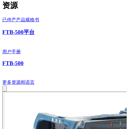
系
资源
注
登
册
录
已停产产品规格书
公
FTB-500平台
司
招
用户手册
聘
启
FTB-500
事
合
作
更多资源和语言
伙
伴
供
应
商