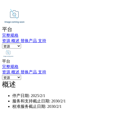
品
解
决
方
平台
案
完整规格
支
资源
概述
替换产品
支持
持
服
务
平台
完整规格
如
资源
概述
替换产品
支持
何
购
概述
买
资
停产日期:
2025/2/1
服务和支持截止日期:
2030/2/1
源
校准服务截止日期:
2030/2/1
联