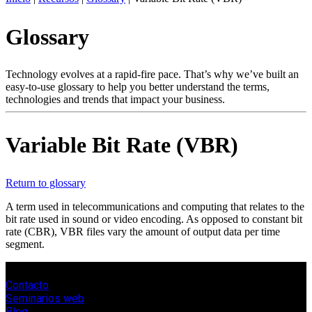
ES
Glossary
Productos
Soluciones
Asistencia
Technology evolves at a rapid-fire pace. That’s why we’ve built an
Servicios
easy-to-use glossary to help you better understand the terms,
technologies and trends that impact your business.
Cómo
comprar
Recursos
Variable Bit Rate (VBR)
Contacto
Register
Login
Return to glossary
Corporate
A term used in telecommunications and computing that relates to the
bit rate used in sound or video encoding. As opposed to constant bit
Careers
rate (CBR), VBR files vary the amount of output data per time
segment.
Partners
Suppliers
Contacto
Seminarios web
Blog