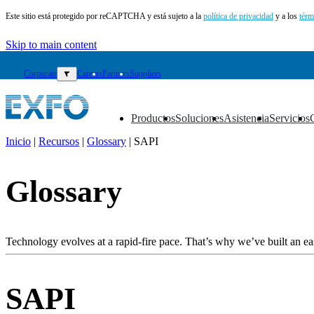
Este sitio está protegido por reCAPTCHA y está sujeto a la
política de privacidad
y a los
térm
Skip to main content
Corporate
▼
Careers
Partners
Suppliers
Productos
Soluciones
Asistencia
Servicios
▼
▼
▼
▼
Inicio
|
Recursos
|
Glossary
|
SAPI
ES
Glossary
Productos
Soluciones
Asistencia
Servicios
Technology evolves at a rapid-fire pace. That’s why we’ve built an eas
Cómo
comprar
Recursos
SAPI
Contacto
Register
Login