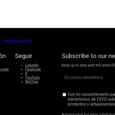
Seminarios web
ón
Seguir
Subscribe to our n
LinkedIn
Keep up to date with the latest 
s web
Facebook
X
YouTube
WeChat
Doy mi consentimiento par
electrónicos de EXFO sob
productos y actualizacione
Al proporcionar sus datos, usted re