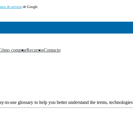
inos de servicio
de Google.
Cómo comprar
Recursos
Contacto
▼
▼
▼
y-to-use glossary to help you better understand the terms, technologies