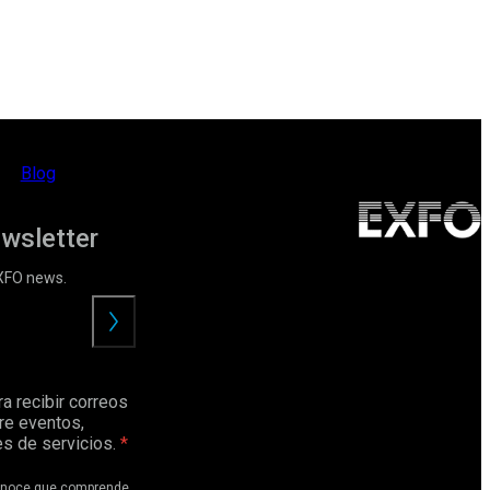
Blog
ewsletter
EXFO news.
Enviar
a recibir correos
re eventos,
s de servicios.
conoce que comprende