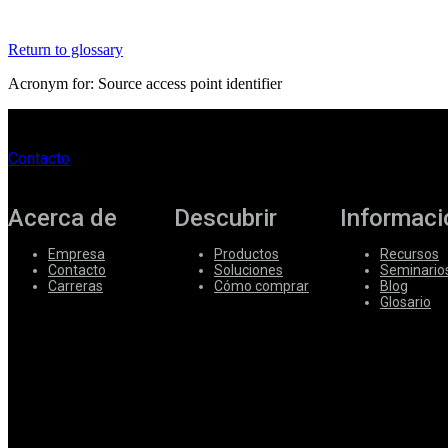
Corporate
Return to glossary
Careers
Acronym for: Source access point identifier
Partners
Suppliers
Contacto
Acerca de
Descubrir
Informaci
Empresa
Productos
Recursos
Contacto
Soluciones
Seminario
Carreras
Cómo comprar
Blog
Glosario