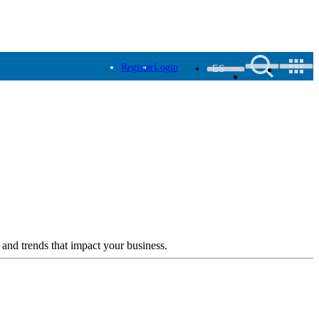
Register
Login
ES
 and trends that impact your business.