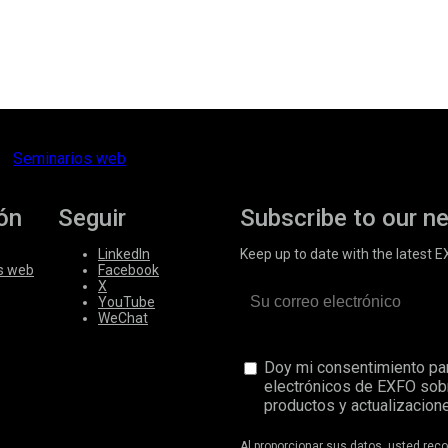
Seminarios web
ón
Seguir
Subscribe to our n
LinkedIn
Keep up to date with the latest 
s web
Facebook
X
YouTube
WeChat
Doy mi consentimiento par
electrónicos de EXFO sob
productos y actualizacione
Al proporcionar sus datos, usted re