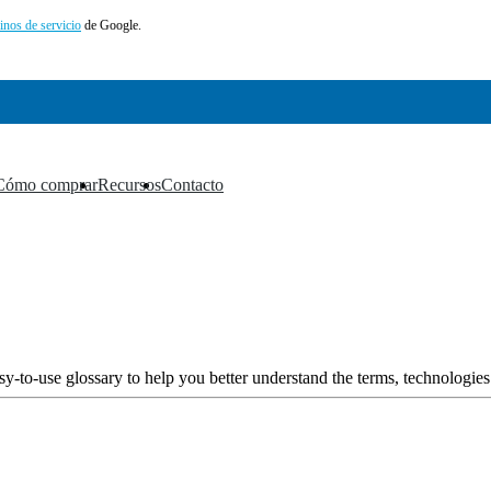
inos de servicio
de Google.
Cómo comprar
Recursos
Contacto
▼
▼
▼
y-to-use glossary to help you better understand the terms, technologies