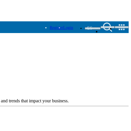
Register
Login
ES
 and trends that impact your business.