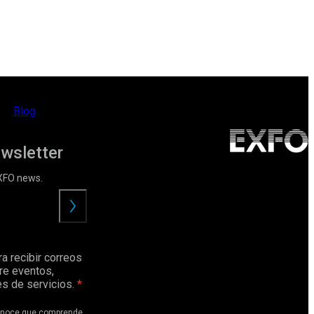
Blog
ewsletter
EXFO news.
Enviar
a recibir correos
re eventos,
s de servicios.
conoce que comprende