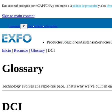
Este sitio está protegido por reCAPTCHA y está sujeto a la
política de privacidad
y a los
térm
Skip to main content
Corporate
▼
Careers
Partners
Suppliers
Productos
Soluciones
Asistencia
Servicios
▼
▼
▼
▼
Inicio
|
Recursos
|
Glossary
|
DCI
ES
Glossary
Productos
Soluciones
Asistencia
Servicios
Technology evolves at a rapid-fire pace. That’s why we’ve built an eas
Cómo
comprar
Recursos
DCI
Contacto
Register
Login