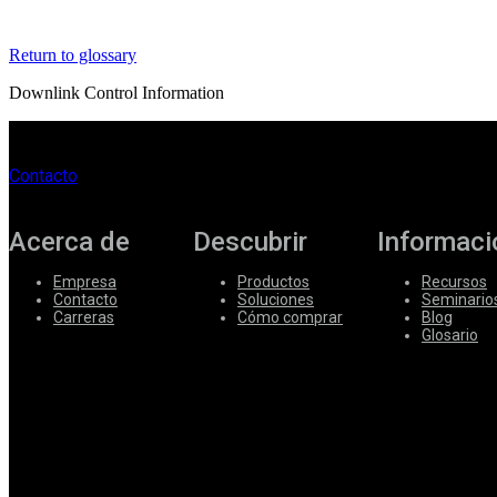
Corporate
Return to glossary
Careers
Downlink Control Information
Partners
Suppliers
Contacto
Acerca de
Descubrir
Informaci
Empresa
Productos
Recursos
Contacto
Soluciones
Seminario
Carreras
Cómo comprar
Blog
Glosario