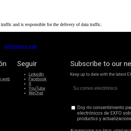
affic and is responsible for the delivery of data traffic.
Seminarios web
ón
Seguir
Subscribe to our n
LinkedIn
Keep up to date with the latest 
s web
Facebook
X
YouTube
WeChat
Doy mi consentimiento par
electrónicos de EXFO sob
productos y actualizacione
Al proporcionar sus datos, usted re