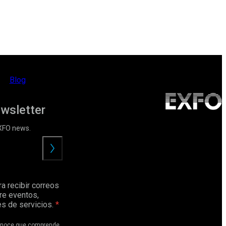
Blog
ewsletter
EXFO news.
Enviar
a recibir correos
re eventos,
s de servicios.
conoce que comprende