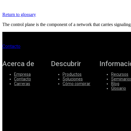
Corporate
Return to glossary
Careers
The control plane is the component of a network that carries signaling tr
Partners
Suppliers
Contacto
Acerca de
Descubrir
Informaci
Empresa
Productos
Recursos
Contacto
Soluciones
Seminario
Carreras
Cómo comprar
Blog
Glosario