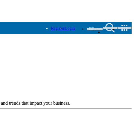
Register
Login
ES
 and trends that impact your business.