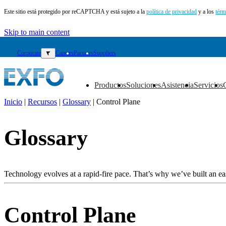
Este sitio está protegido por reCAPTCHA y está sujeto a la
política de privacidad
y a los
térm
Skip to main content
Corporate
▼
Careers
Partners
Suppliers
Productos
Soluciones
Asistencia
Servicios
▼
▼
▼
▼
Inicio
|
Recursos
|
Glossary
|
Control Plane
ES
Glossary
Productos
Soluciones
Asistencia
Servicios
Technology evolves at a rapid-fire pace. That’s why we’ve built an eas
Cómo
comprar
Recursos
Control Plane
Contacto
Register
Login