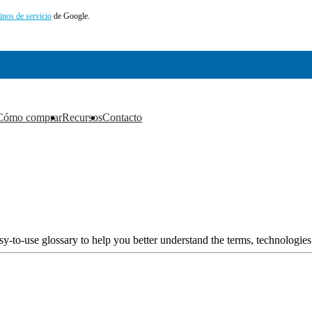
inos de servicio
de Google.
Cómo comprar
Recursos
Contacto
▼
▼
▼
y-to-use glossary to help you better understand the terms, technologies