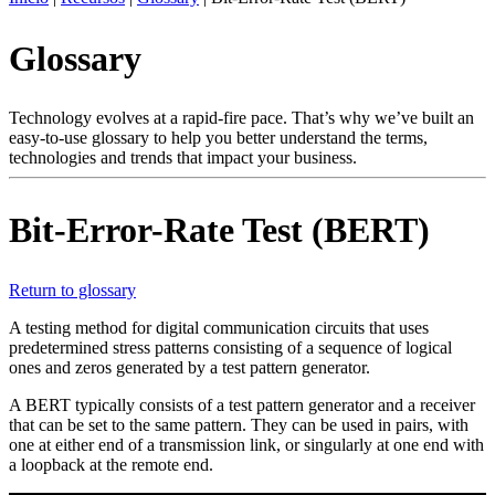
ES
Glossary
Productos
Soluciones
Asistencia
Technology evolves at a rapid-fire pace. That’s why we’ve built an
Servicios
easy-to-use glossary to help you better understand the terms,
technologies and trends that impact your business.
Cómo
comprar
Recursos
Bit-Error-Rate Test (BERT)
Contacto
Register
Login
Return to glossary
Corporate
A testing method for digital communication circuits that uses
predetermined stress patterns consisting of a sequence of logical
Careers
ones and zeros generated by a test pattern generator.
Partners
A BERT typically consists of a test pattern generator and a receiver
that can be set to the same pattern. They can be used in pairs, with
Suppliers
one at either end of a transmission link, or singularly at one end with
a loopback at the remote end.