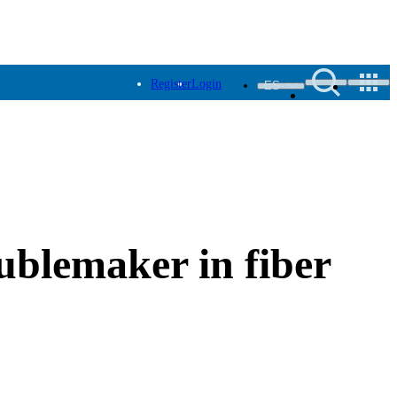
Register
Login
ES
ublemaker in fiber