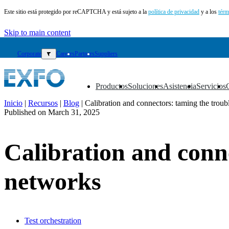
Este sitio está protegido por reCAPTCHA y está sujeto a la
política de privacidad
y a los
térm
Skip to main content
Corporate
▼
Careers
Partners
Suppliers
Productos
Soluciones
Asistencia
Servicios
▼
▼
▼
▼
Inicio
|
Recursos
|
Blog
|
Calibration and connectors: taming the troub
Published on
March 31, 2025
ES
Productos
Calibration and conn
Soluciones
Asistencia
Servicios
networks
Cómo
comprar
Recursos
Contacto
Test orchestration
Register
Login