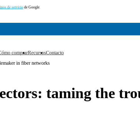
inos de servicio
de Google.
Cómo comprar
Recursos
Contacto
▼
▼
▼
lemaker in fiber networks
ectors: taming the tro