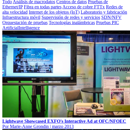
Todo
Análisis de macrodatos
Centros de datos
Pruebas de
Ethernet/IP
Fibra en todas partes
Acceso de cobre FTTx
Redes de
alta velocidad
Internet de los objetos (IoT)
Laboratorio y fabricación
Infraestructura móvil
Supervisión de redes y servicios
SDN/NFV
Orquestación de pruebas
Tecnologías inalámbricas
Pruebas PIC
ArtificialIntelligence
Lightwave Showcased EXFO's Interactive Ad at OFC/NFOEC
Por Marie-Anne Grondin
|
marzo 2013