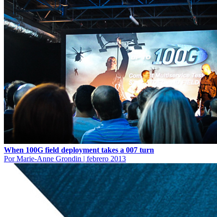
When 100G field deployment takes a 007 turn
Por Marie-Anne Grondin
|
febrero 2013