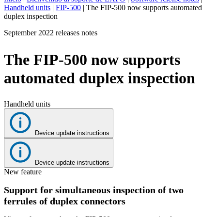
Handheld units
|
FIP-500
|
The FIP-500 now supports automated
ES
duplex inspection
Productos
September 2022 releases notes
Soluciones
Asistencia
The FIP-500 now supports
Servicios
Cómo
automated duplex inspection
comprar
Recursos
Contacto
Handheld units
Register
Login
Device update instructions
Corporate
Careers
Device update instructions
New feature
Partners
Support for simultaneous inspection of two
Suppliers
ferrules of duplex connectors