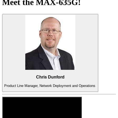
Meet the MAX-635G!
产
品
解
决
方
案
支
持
服
务
如
Chris Dunford
何
Product Line Manager, Network Deployment and Operations
购
买
资
源
联