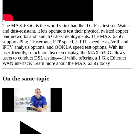
系
Register
Login
The MAX-635G is the world’s first handheld G.Fast test set. Water-
Corporate
and dust-resistant, it lets operators test their physical twisted copper
pair networks and launch G.Fast deployments. The MAX-635G
Careers
supports Ping, Traceroute, FTP speed, HTTP speed tests, VoIP and
IPTV analysis options, and OOKLA speed test options. With its
Partners
user-friendly, 6-inch touchscreen display, the MAX-635G allows
users to conduct DSL testing—all while offering a 1 Gig Ethernet
Suppliers
WAN interface. Learn more about the MAX-635G today!
On the same topic