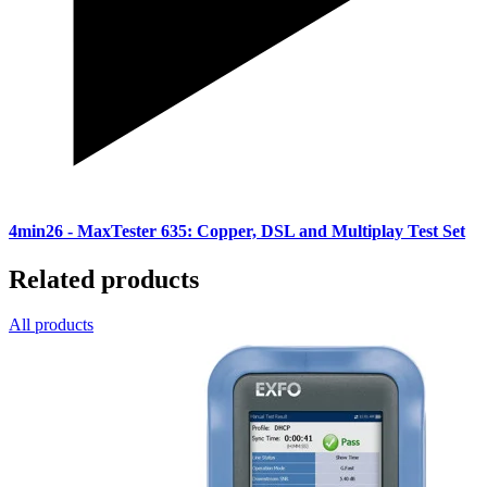
4min26
- MaxTester 635: Copper, DSL and Multiplay Test Set
Related products
All products