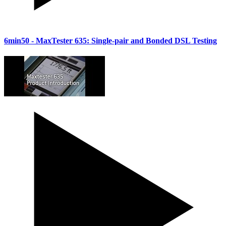
6min50
- MaxTester 635: Single-pair and Bonded DSL Testing