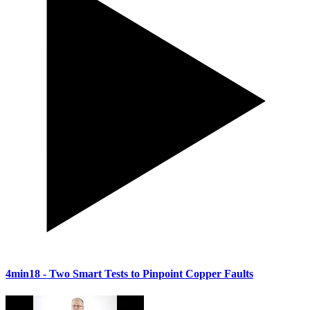
4min18
- Two Smart Tests to Pinpoint Copper Faults