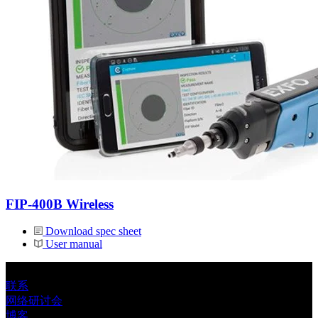
FIP-400B Wireless
Download spec sheet
User manual
联系
网络研讨会
博客