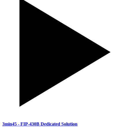
3min45
- FIP-430B Dedicated Solution