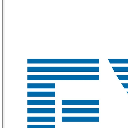
系
Register
Login
Corporate
Careers
Partners
Suppliers