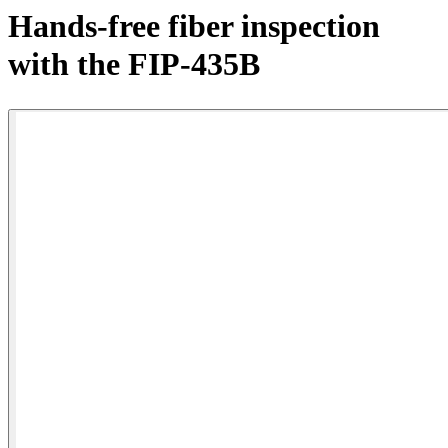
产
Hands-free fiber inspection
品
with the FIP-435B
解
决
方
案
支
持
服
务
如
何
购
买
资
源
联