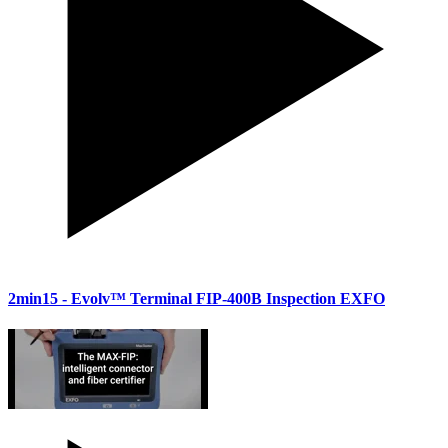
2min15
- Evolv™ Terminal FIP-400B Inspection EXFO