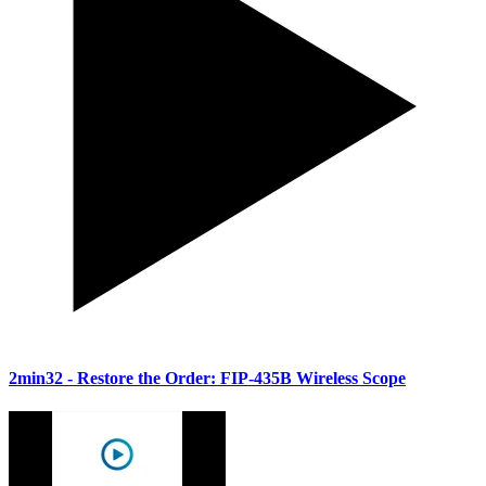
2min32
- Restore the Order: FIP-435B Wireless Scope