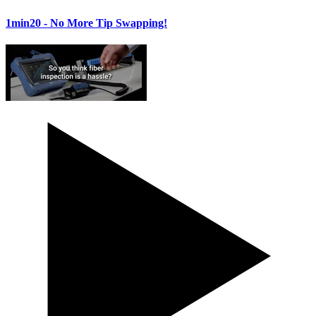
1min20
- No More Tip Swapping!