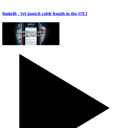
0min46
- Set launch cable length in the-OX1