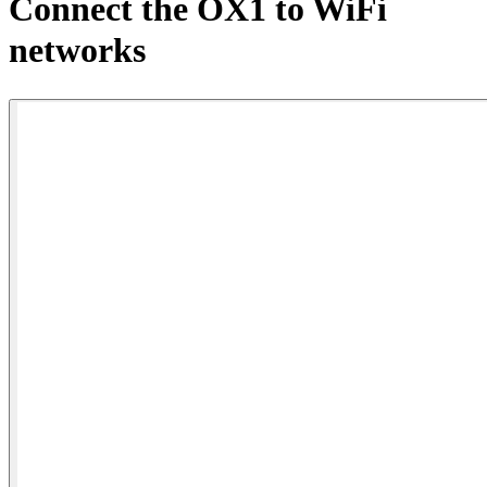
Connect the OX1 to WiFi
产
品
networks
解
决
方
案
支
持
服
务
如
何
购
买
资
源
联