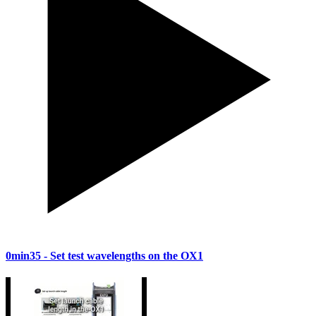
0min35
- Set test wavelengths on the OX1