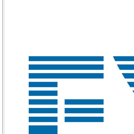
系
Register
Login
Corporate
Careers
Partners
Suppliers