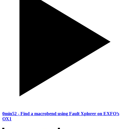
0min52
- Find a macrobend using Fault Xplorer on EXFO’s
OX1