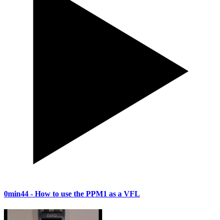
0min44
- How to use the PPM1 as a VFL