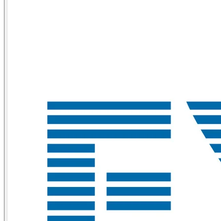
系
Register
Login
Corporate
Careers
Partners
Suppliers