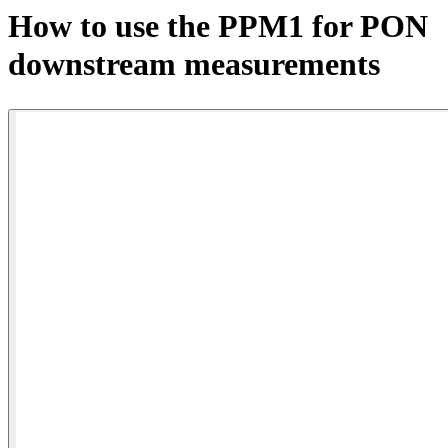
产
How to use the PPM1 for PON
品
downstream measurements
解
决
方
案
支
持
服
务
如
何
购
买
资
源
联