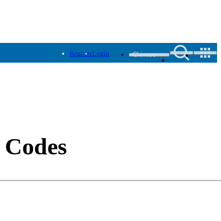
Register
Login
Chinese
r Codes