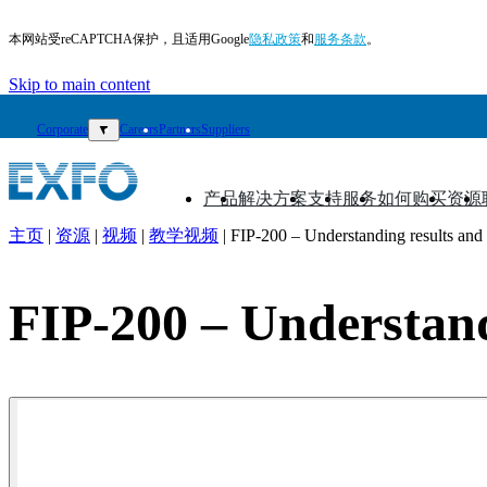
本网站受reCAPTCHA保护，且适用Google
隐私政策
和
服务条款
。
Skip to main content
Corporate
▼
Careers
Partners
Suppliers
产品
解决方案
支持
服务
如何购买
资源
▼
▼
▼
▼
▼
▼
主页
|
资源
|
视频
|
教学视频
|
FIP-200 – Understanding results and
ZH
产
FIP-200 – Understand
品
解
决
方
案
支