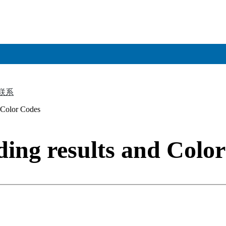
联系
▼
 Color Codes
ing results and Colo