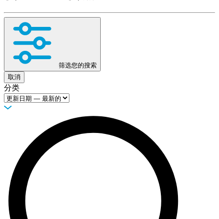
品
解
决
方
案
筛选您的搜索
支
取消
持
分类
服
务
如
何
购
买
资
源
联