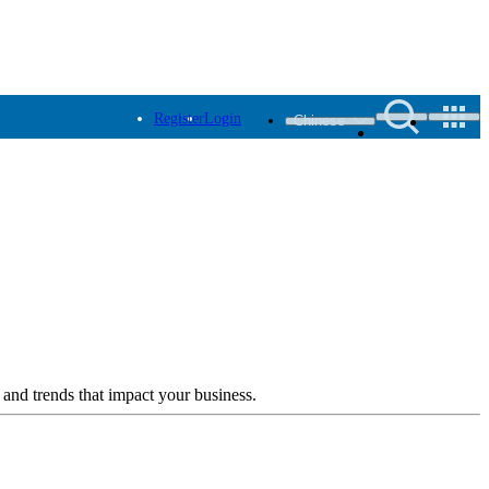
Register
Login
Chinese
 and trends that impact your business.