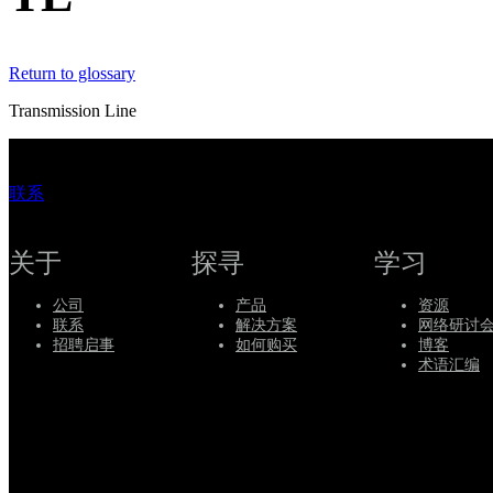
持
服
Return to glossary
务
如
Transmission Line
何
购
联系
买
资
源
关于
探寻
学习
联
公司
产品
资源
系
联系
解决方案
网络研讨
Register
Login
招聘启事
如何购买
博客
术语汇编
Corporate
Careers
Partners