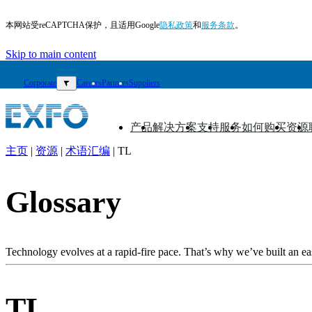
本网站受reCAPTCHA保护，且适用Google
隐私政策
和
服务条款
。
Skip to main content
Corporate
▼
Careers
Partners
Suppliers
产品
解决方案
支持
服务
如何购买
资源
▼
▼
▼
▼
▼
▼
主页
|
资源
|
术语汇编
|
TL
ZH
产
Glossary
品
解
决
Technology evolves at a rapid-fire pace. That’s why we’ve built an eas
方
案
TL
支