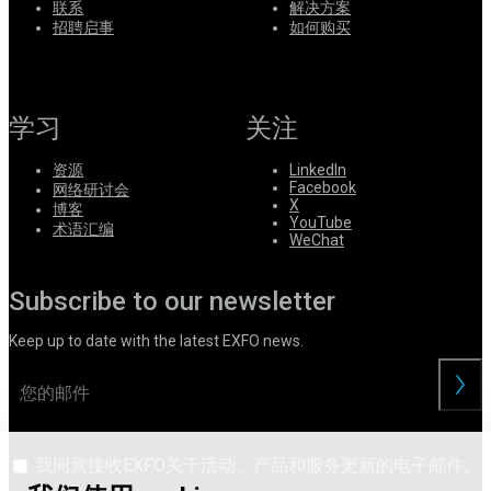
联系
解决方案
系
招聘启事
如何购买
Register
Login
Corporate
学习
关注
Careers
资源
LinkedIn
Partners
Facebook
网络研讨会
X
博客
Suppliers
YouTube
术语汇编
WeChat
Subscribe to our newsletter
Keep up to date with the latest EXFO news.
交
我同意接收EXFO关于活动、产品和服务更新的电子邮件。