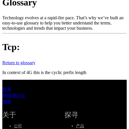
Glossary
产
品
解
Technology evolves at a rapid-fire pace. That’s why we’ve built an
easy-to-use glossary to help you better understand the terms,
决
technologies and trends that impact your business.
方
案
Tcp:
支
持
Return to glossary
服
务
In context of 4G this is the cyclic prefix length
如
何
联系
网络研讨会
购
博客
买
资
关于
探寻
源
公司
产品
联