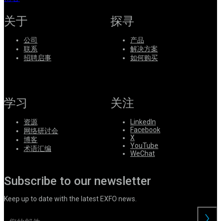
系
关于
探寻
Register
Login
公司
产品
Corporate
联系
解决方案
招聘启事
如何购买
Careers
Partners
Suppliers
学习
关注
资源
LinkedIn
Facebook
网络研讨会
X
博客
YouTube
术语汇编
WeChat
Subscribe to our newsletter
Keep up to date with the latest EXFO news.