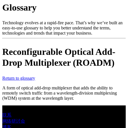
产
Glossary
品
解
Technology evolves at a rapid-fire pace. That’s why we’ve built an
决
easy-to-use glossary to help you better understand the terms,
方
technologies and trends that impact your business.
案
支
Reconfigurable Optical Add-
持
Drop Multiplexer (ROADM)
服
务
Return to glossary
如
何
A form of optical add-drop multiplexer that adds the ability to
remotely switch traffic from a wavelength-division multiplexing
购
(WDM) system at the wavelength layer.
买
资
联系
源
网络研讨会
联
博客