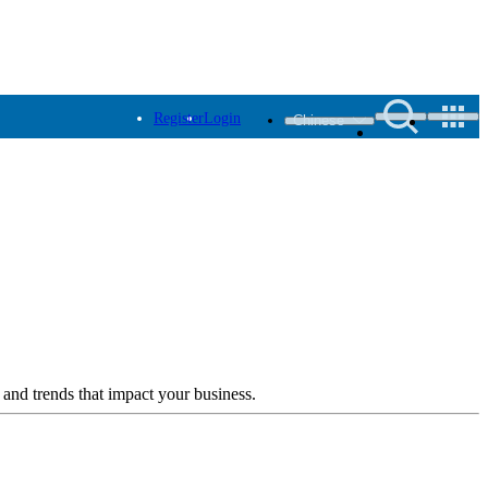
Register
Login
Chinese
 and trends that impact your business.