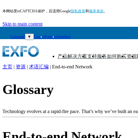
本网站受reCAPTCHA保护，且适用Google
隐私政策
和
服务条款
。
Skip to main content
Corporate
▼
Careers
Partners
Suppliers
产品
解决方案
支持
服务
如何购买
资源
▼
▼
▼
▼
▼
▼
主页
|
资源
|
术语汇编
|
End-to-end Network
ZH
产
Glossary
品
解
决
Technology evolves at a rapid-fire pace. That’s why we’ve built an eas
方
案
End-to-end Network
支