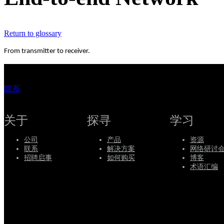
持
服
Return to glossary
务
如
From transmitter to receiver.
何
购
买
联系
资
源
关于
探寻
学习
联
公司
产品
资源
系
联系
解决方案
网络研讨
Register
Login
招聘启事
如何购买
博客
术语汇编
Corporate
Careers
Partners