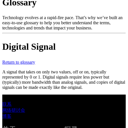
Glossary
产
品
解
Technology evolves at a rapid-fire pace. That’s why we’ve built an
easy-to-use glossary to help you better understand the terms,
决
technologies and trends that impact your business.
方
案
Digital Signal
支
持
Return to glossary
服
务
A signal that takes on only two values, off or on, typically
represented by 0 or 1. Digital signals require less power but
如
(typically) more bandwidth than analog signals, and copies of digital
何
signals can be made exactly like the original.
购
买
联系
网络研讨会
资
博客
源
联