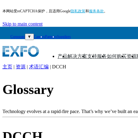
本网站受reCAPTCHA保护，且适用Google
隐私政策
和
服务条款
。
Skip to main content
Corporate
▼
Careers
Partners
Suppliers
产品
解决方案
支持
服务
如何购买
资源
▼
▼
▼
▼
▼
▼
主页
|
资源
|
术语汇编
|
DCCH
ZH
产
Glossary
品
解
决
Technology evolves at a rapid-fire pace. That’s why we’ve built an eas
方
案
DCCH
支