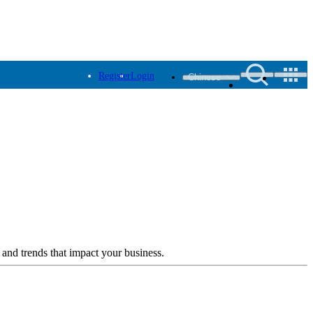
Register
Login
Chinese
 and trends that impact your business.