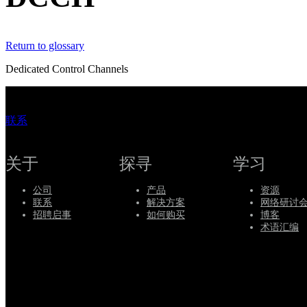
持
服
Return to glossary
务
如
Dedicated Control Channels
何
购
联系
买
资
源
关于
探寻
学习
联
公司
产品
资源
系
联系
解决方案
网络研讨
Register
Login
招聘启事
如何购买
博客
术语汇编
Corporate
Careers
Partners