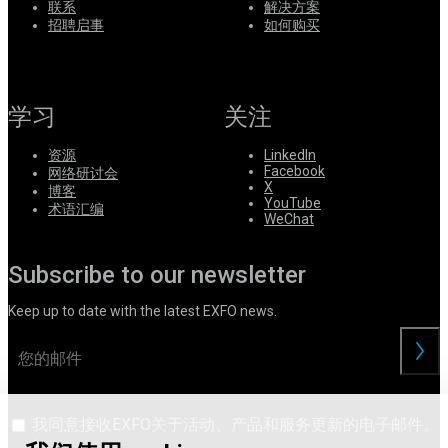
联系
解决方案
系
招聘启事
如何购买
Register
Login
Corporate
学习
关注
Careers
资源
LinkedIn
Partners
Facebook
网络研讨会
X
博客
Suppliers
YouTube
术语汇编
WeChat
Subscribe to our newsletter
Keep up to date with the latest EXFO news.
交
我同意接收EXFO关于活动、产品和服务更新的电子邮件。