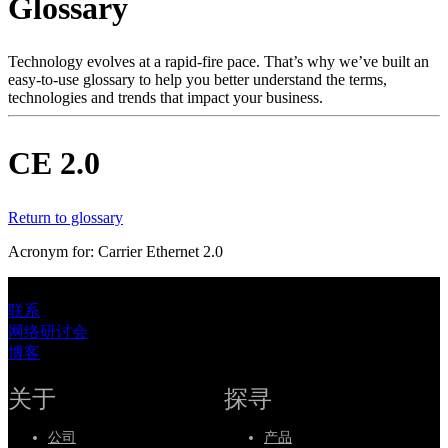
Glossary
产
品
解
Technology evolves at a rapid-fire pace. That’s why we’ve built an
easy-to-use glossary to help you better understand the terms,
决
technologies and trends that impact your business.
方
案
CE 2.0
支
持
Return to glossary
服
务
Acronym for: Carrier Ethernet 2.0
如
何
联系
网络研讨会
购
博客
买
资
关于
探寻
源
公司
产品
联