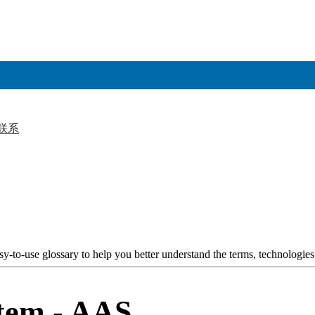
联系
▼
y-to-use glossary to help you better understand the terms, technologies
tem - AAS