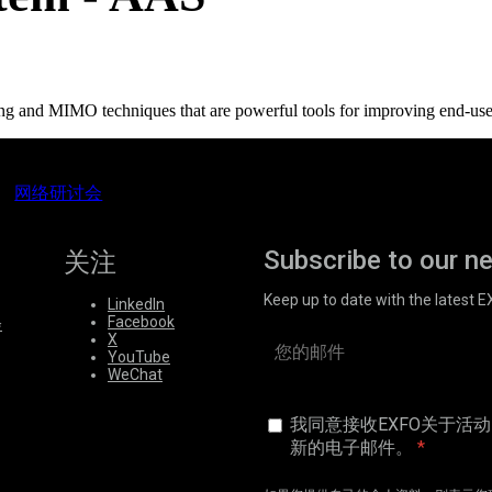
 and MIMO techniques that are powerful tools for improving end-user
网络研讨会
Subscribe to our n
关注
Keep up to date with the latest 
LinkedIn
Facebook
会
X
YouTube
WeChat
我同意接收EXFO关于活
新的电子邮件。