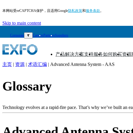
本网站受reCAPTCHA保护，且适用Google
隐私政策
和
服务条款
。
Skip to main content
Corporate
▼
Careers
Partners
Suppliers
产品
解决方案
支持
服务
如何购买
资源
▼
▼
▼
▼
▼
▼
主页
|
资源
|
术语汇编
|
Advanced Antenna System - AAS
ZH
产
Glossary
品
解
决
Technology evolves at a rapid-fire pace. That’s why we’ve built an eas
方
案
Advanced Antenna Sys
支