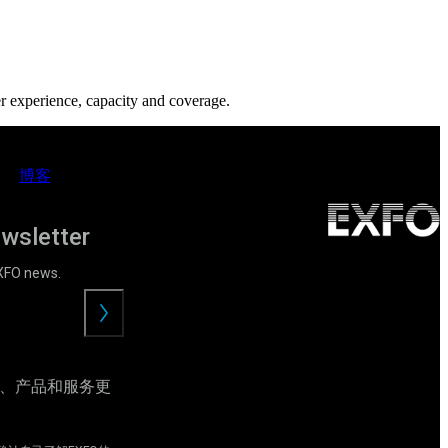
 experience, capacity and coverage.
博客
ewsletter
EXFO news.
提
交
动、产品和服务更